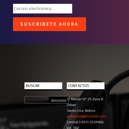
SUSCRIBETE AHORA
BUSCAR
CONTACTOS
C/ Masavi N° 25 Zona B.
Urbari
Santa Cruz, Bolivia
publicidad@fmhit99.com
Central (+591) 3539966
int. 102