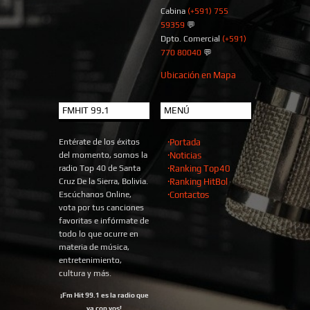
Cabina
(+591) 755
59359
💬
Dpto. Comercial
(+591)
770 80040
💬
Ubicación en Mapa
FMHIT 99.1
MENÚ
Entérate de los éxitos
·Portada
del momento, somos la
·Noticias
radio Top 40 de Santa
·Ranking Top40
Cruz De la Sierra, Bolivia.
·Ranking HitBol
Escúchanos Online,
·Contactos
vota por tus canciones
favoritas e infórmate de
todo lo que ocurre en
materia de música,
entretenimiento,
cultura y más.
¡Fm Hit 99.1 es la radio que
va con vos!