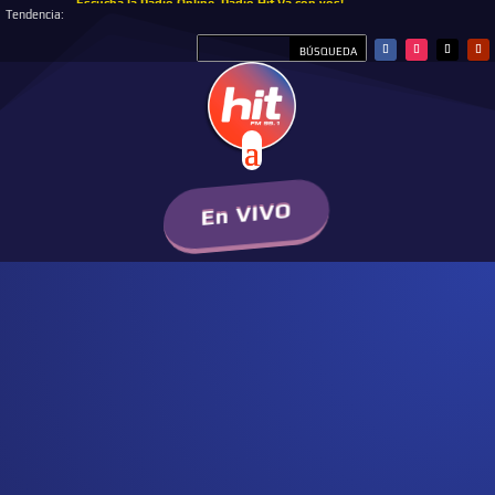
Escucha la Radio Online, Radio Hit Va con vos!
Tendencia:
En VIVO