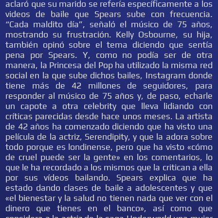
aclaró que su marido se refería específicamente a los
videos de baile que Spears sube con frecuencia.
“Cada maldito día”, señaló el músico de 75 años,
mostrando su frustración. Kelly Osbourne, su hija,
también opinó sobre el tema diciendo que sentía
pena por Spears. Y, como no podía ser de otra
manera, la Princesa del Pop ha utilizado la misma red
social en la que sube dichos bailes, Instagram donde
tiene más de 42 millones de seguidores, para
responder al músico de 75 años y, de paso, echarle
un capote a otra celebrity que lleva lidiando con
críticas parecidas desde hace unos meses. La artista
de 42 años ha comenzado diciendo que ha visto una
película de la actriz, Serendipity, y que la adora sobre
todo porque es londinense, pero que ha visto «cómo
de cruel puede ser la gente» en los comentarios, lo
que le ha recordado a los mismos que la critican a ella
por sus vídeos bailando. Spears explica que ha
estado dando clases de baile a adolescentes y que
«el bienestar y la salud no tienen nada que ver con el
dinero que tienes en el banco», así como que