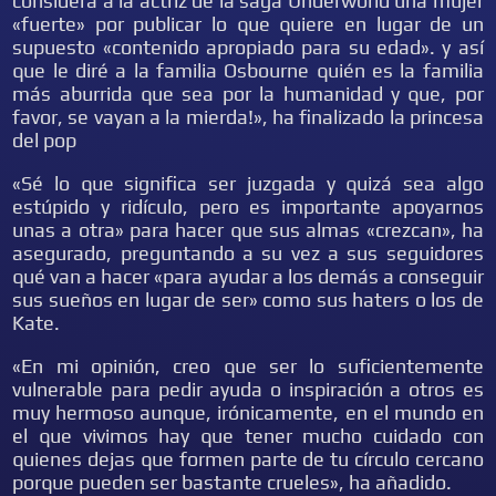
considera a la actriz de la saga Underworld una mujer
«fuerte» por publicar lo que quiere en lugar de un
supuesto «contenido apropiado para su edad». y así
que le diré a la familia Osbourne quién es la familia
más aburrida que sea por la humanidad y que, por
favor, se vayan a la mierda!», ha finalizado la princesa
del pop
«Sé lo que significa ser juzgada y quizá sea algo
estúpido y ridículo, pero es importante apoyarnos
unas a otra» para hacer que sus almas «crezcan», ha
asegurado, preguntando a su vez a sus seguidores
qué van a hacer «para ayudar a los demás a conseguir
sus sueños en lugar de ser» como sus haters o los de
Kate.
«En mi opinión, creo que ser lo suficientemente
vulnerable para pedir ayuda o inspiración a otros es
muy hermoso aunque, irónicamente, en el mundo en
el que vivimos hay que tener mucho cuidado con
quienes dejas que formen parte de tu círculo cercano
porque pueden ser bastante crueles», ha añadido.