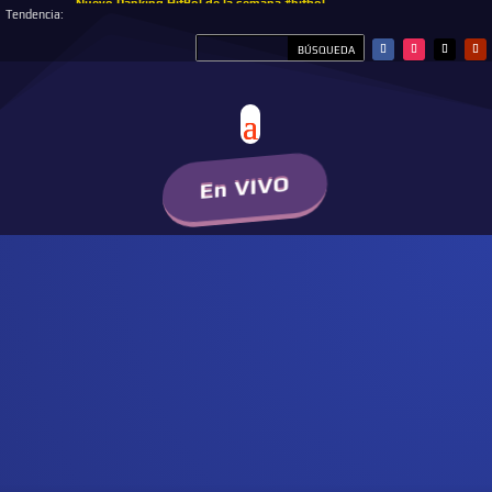
Nuevo Ranking HitBol de la semana #hitbol
Tendencia:
En VIVO