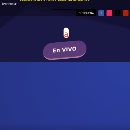
Escucha la Radio Online, Radio Hit Va con vos!
Tendencia:
En VIVO