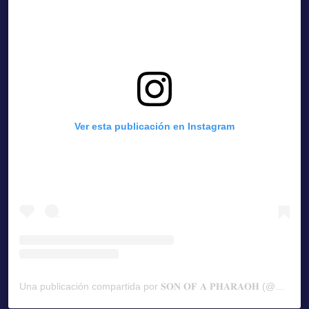
Ver esta publicación en Instagram
Una publicación compartida por 𝐒𝐎𝐍 𝐎𝐅 𝐀 𝐏𝐇𝐀𝐑𝐀𝐎𝐇 (@pharrell)