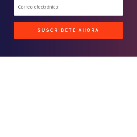
SUSCRIBETE AHORA
BUSCAR
CONTACTOS
C/ Masavi N° 25 Zona B.
Urbari
Santa Cruz, Bolivia
publicidad@fmhit99.co