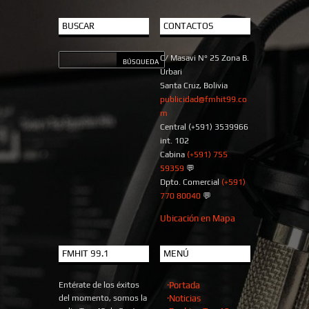
BUSCAR
CONTACTOS
C/ Masavi N° 25 Zona B.
Urbari
Santa Cruz, Bolivia
publicidad@fmhit99.co
m
Central (+591) 3539966
int. 102
Cabina
(+591) 755
59359
💬
Dpto. Comercial
(+591)
770 80040
💬
Ubicación en Mapa
FMHIT 99.1
MENÚ
Entérate de los éxitos
·Portada
del momento, somos la
·Noticias