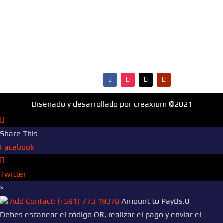
·Portada
·Noticias
·Ranking Top40
·Ranking HitBol
·Contactos
Diseñado y desarrollado por creaxium ©2021
Share This
Facebook
Twitter
×
Add Contact: (+591) 773 19378
Amount to Pay
Bs.
0
Debes escanear el código QR, realizar el pago y enviar el