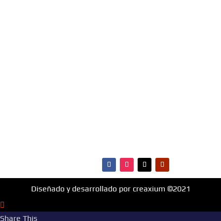
Top 40 de Santa Cruz De la Sierra, Bolivia.
Escúchanos Online, vota por tus canciones
favoritas e infórmate de todo lo que ocurre en
materia de música, entretenimiento, cultura y más.
¡Fm Hit 99.1 es la radio que va con vos!
MENÚ
·Portada
·Noticias
·Ranking Top40
·Ranking HitBol
·Contactos
Diseñado y desarrollado por creaxium ©2021
Share This