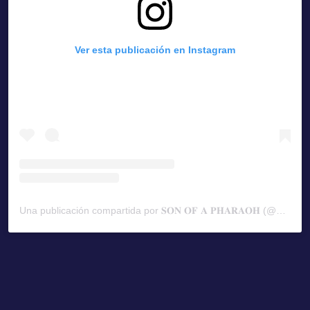
Ver esta publicación en Instagram
Una publicación compartida por 𝐒𝐎𝐍 𝐎𝐅 𝐀 𝐏𝐇𝐀𝐑𝐀𝐎𝐇 (@pharrell)