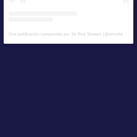
Una publicación compartida por Sir Rod Stewart (@sirrodstewart)