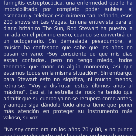
faringitis estreptocócica, una enfermedad que le ha
imposibilitado por completo poder subirse al
escenario y celebrar ese número tan redondo, esos
200 shows en Las Vegas. En una entrevista para el
diario británico The Sun, Rod Stewart ha puesto la
mirada en el próximo enero, cuando se convertirá en
un octogenario. Sin demasiada pesadumbre, el
músico ha confesado que sabe que los años no
pasan en vano: «Soy consciente de que mis días
están contados, pero no tengo miedo, todos
tenemos que morir en algún momento, así que
estamos todos en la misma situación». Sin embargo,
para Stewart esto no significa, ni mucho menos,
retirarse: “Voy a disfrutar estos últimos años al
máximo”. Eso sí, la estrella del rock ha tenido que
admitir que su cuerpo ya no se recupera como antes,
y aunque siga dándolo todo ahora tiene que poner
más atención en proteger su instrumento más
valioso, su voz.
“No soy como era en los años 70 y 80, y no puedo
quedarme despierto toda la noche, emborracharme y