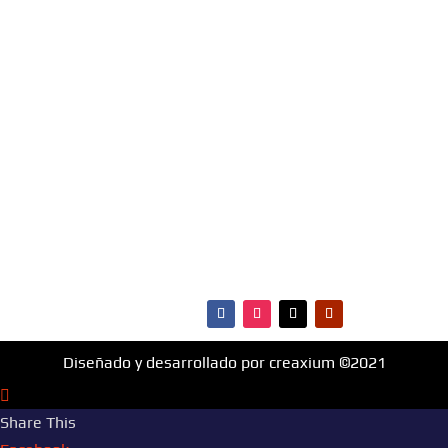
Escúchanos Online, vota por tus canciones
favoritas e infórmate de todo lo que ocurre en
materia de música, entretenimiento, cultura y más.
¡Fm Hit 99.1 es la radio que va con vos!
MENÚ
·Portada
·Noticias
·Ranking Top40
·Ranking HitBol
·Contactos
Diseñado y desarrollado por creaxium ©2021
Share This