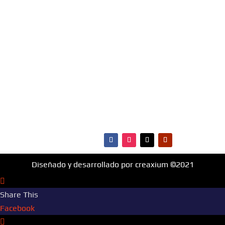
materia de música, entretenimiento, cultura y más.
¡Fm Hit 99.1 es la radio que va con vos!
MENÚ
·Portada
·Noticias
·Ranking Top40
·Ranking HitBol
·Contactos
Diseñado y desarrollado por creaxium ©2021
Share This
Facebook