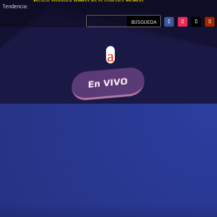
Nuevo Ranking HitBol de la semana #hitbol
Tendencia:
En VIVO