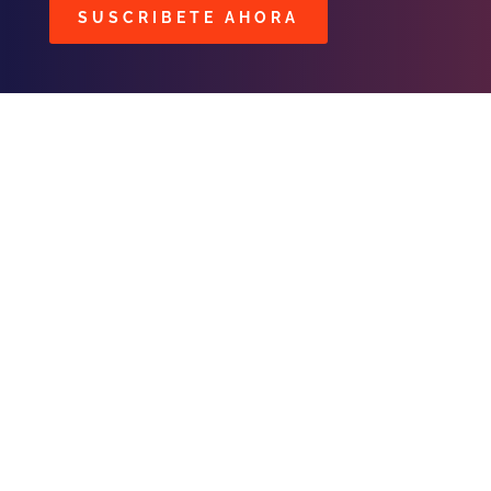
SUSCRIBETE AHORA
BUSCAR
CONTACTOS
C/ Masavi N° 25 Zona B.
Urbari
Santa Cruz, Bolivia
publicidad@fmhit99.com
Central (+591) 3539966
int. 102
Cabina
(+591) 755
59359
💬
Dpto. Comercial
(+591)