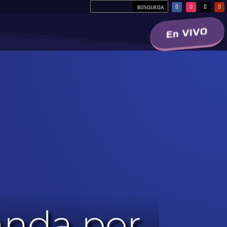
En VIVO
anda por