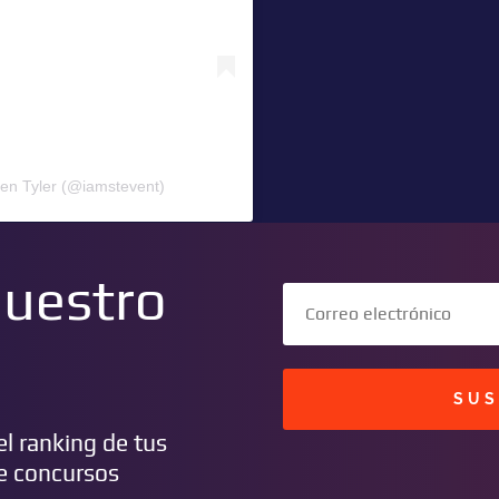
ven Tyler (@iamstevent)
nuestro
SUS
l ranking de tus
de concursos