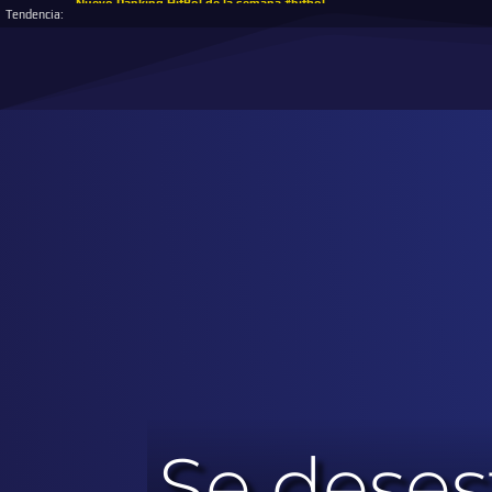
Nuevo Ranking HitBol de la semana #hitbol
Tendencia:
Se dese