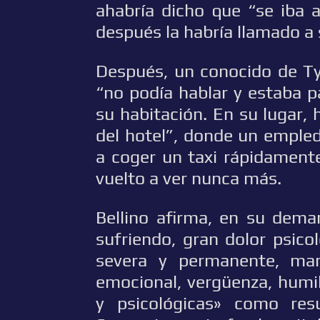
ahabría dicho que “se iba 
después la habría llamado a 
Después, un conocido de Tyl
“no podía hablar y estaba p
su habitación. En su lugar, 
del hotel”, donde un empled
a coger un taxi rápidament
vuelto a ver nunca más.
Bellino afirma, en su dema
sufriendo, gran dolor psico
severa y permanente, mani
emocional, vergüenza, humill
y psicológicas» como res