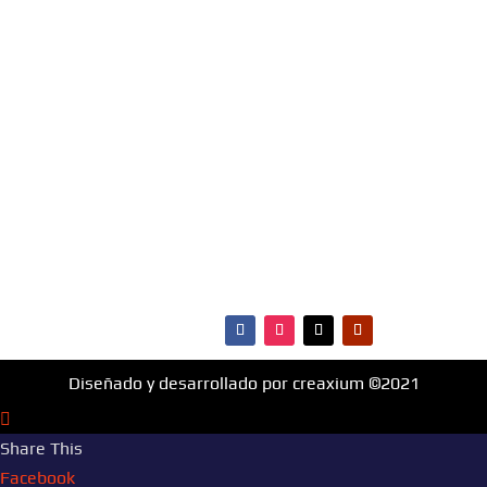
favoritas e infórmate de todo lo que ocurre en
materia de música, entretenimiento, cultura y más.
¡Fm Hit 99.1 es la radio que va con vos!
MENÚ
·Portada
·Noticias
·Ranking Top40
·Ranking HitBol
·Contactos
Diseñado y desarrollado por creaxium ©2021
Share This
Facebook