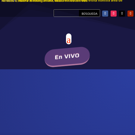
Tendencia:
Nuevo Ranking HitBol de la semana #hitbol
Visita nuestra área de Noticias
Escucha la Radio Online, Radio Hit Va con vos!
En VIVO