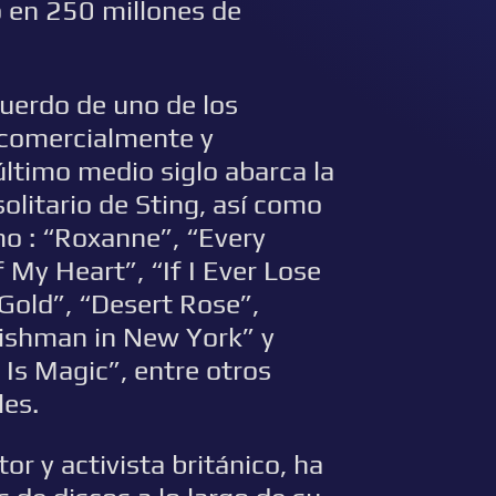
o en 250 millones de
cuerdo de uno de los
 comercialmente y
último medio siglo abarca la
solitario de Sting, así como
mo : “Roxanne”, “Every
My Heart”, “If I Ever Lose
 Gold”, “Desert Rose”,
lishman in New York” y
 Is Magic”, entre otros
les.
or y activista británico, ha