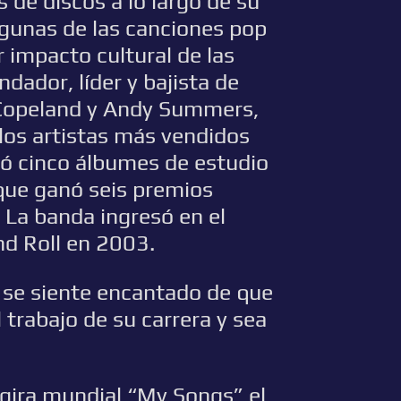
de discos a lo largo de su
algunas de las canciones pop
 impacto cultural de las
ador, líder y bajista de
 Copeland y Andy Summers,
 los artistas más vendidos
có cinco álbumes de estudio
que ganó seis premios
La banda ingresó en el
nd Roll en 2003.
 se siente encantado de que
 trabajo de su carrera y sea
gira mundial “My Songs” el