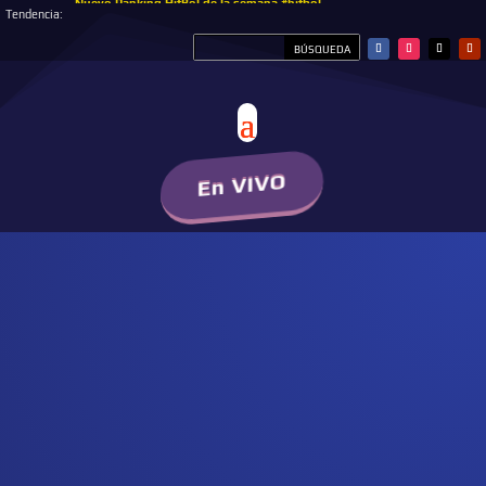
Nuevo Ranking HitBol de la semana #hitbol
Tendencia:
En VIVO