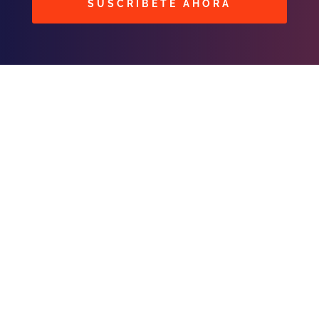
SUSCRIBETE AHORA
BUSCAR
CONTACTOS
C/ Masavi N° 25 Zona B.
Urbari
Santa Cruz, Bolivia
publicidad@fmhit99.co
m
Central (+591) 3539966
int. 102
Cabina
(+591) 755
59359
💬