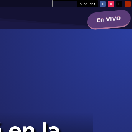
En VIVO
 en la