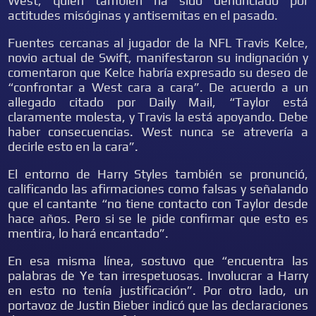
West, quien también ha sido denunciado por
actitudes misóginas y antisemitas en el pasado.
Fuentes cercanas al jugador de la NFL Travis Kelce,
novio actual de Swift, manifestaron su indignación y
comentaron que Kelce habría expresado su deseo de
“confrontar a West cara a cara”. De acuerdo a un
allegado citado por Daily Mail, “Taylor está
claramente molesta, y Travis la está apoyando. Debe
haber consecuencias. West nunca se atrevería a
decirle esto en la cara”.
El entorno de Harry Styles también se pronunció,
calificando las afirmaciones como falsas y señalando
que el cantante “no tiene contacto con Taylor desde
hace años. Pero si se le pide confirmar que esto es
mentira, lo hará encantado”.
En esa misma línea, sostuvo que “encuentra las
palabras de Ye tan irrespetuosas. Involucrar a Harry
en esto no tenía justificación”. Por otro lado, un
portavoz de Justin Bieber indicó que las declaraciones