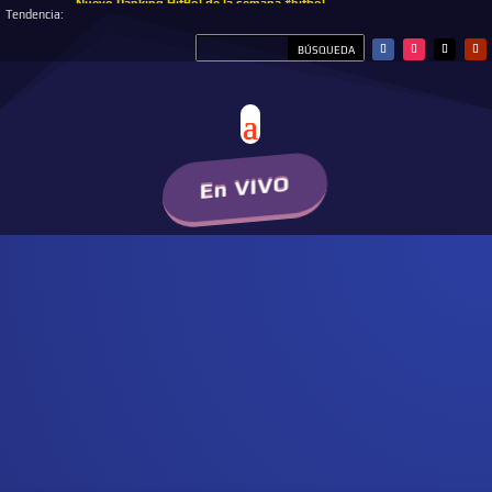
Nuevo Ranking HitBol de la semana #hitbol
Tendencia:
En VIVO