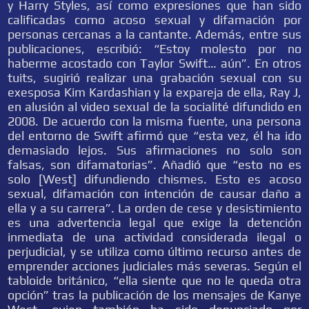
y Harry Styles, así como expresiones que han sido
calificadas como acoso sexual y difamación por
personas cercanas a la cantante. Además, entre sus
publicaciones, escribió: “Estoy molesto por no
haberme acostado con Taylor Swift… aún”. En otros
tuits, sugirió realizar una grabación sexual con su
exesposa Kim Kardashian y la expareja de ella, Ray J,
en alusión al video sexual de la socialité difundido en
2008. De acuerdo con la misma fuente, una persona
del entorno de Swift afirmó que “esta vez, él ha ido
demasiado lejos. Sus afirmaciones no solo son
falsas, son difamatorias”. Añadió que “esto no es
solo [West] difundiendo chismes. Esto es acoso
sexual, difamación con intención de causar daño a
ella y a su carrera”. La orden de cese y desistimiento
es una advertencia legal que exige la detención
inmediata de una actividad considerada ilegal o
perjudicial, y se utiliza como último recurso antes de
emprender acciones judiciales más severas. Según el
tabloide británico, “ella siente que no le queda otra
opción” tras la publicación de los mensajes de Kanye