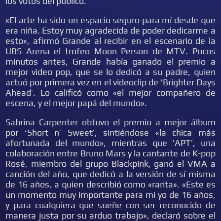
los votos del público.
«El arte ha sido un espacio seguro para mí desde que
era niña. Estoy muy agradecida de poder dedicarme a
esto», afirmó Grande al recibir en el escenario de la
UBS Arena el trofeo Moon Person de MTV. Pocos
minutos antes, Grande había ganado el premio a
mejor video pop, que se lo dedicó a su padre, quien
actuó por primera vez en el videoclip de ‘Brighter Days
Ahead’. Lo calificó como «el mejor compañero de
escena, y el mejor papá del mundo».
Sabrina Carpenter obtuvo el premio a mejor álbum
por ‘Short n’ Sweet’, sintiéndose «la chica más
afortunada del mundo», mientras que ‘APT’, una
colaboración entre Bruno Mars y la cantante de K-pop
Rosé, miembro del grupo Blackpink, ganó el VMA a
canción del año, que dedicó a la versión de sí misma
de 16 años, a quien describió como «rarita». «Este es
un momento muy importante para mi yo de 16 años,
y para cualquiera que sueñe con ser reconocido de
manera justa por su arduo trabajo», declaró sobre el